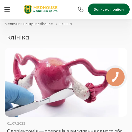
Запис на прийом
Медичний центр Medhouse
клініка
клініка
01.07.2022
Оваріектомія — операція з видалення одного або