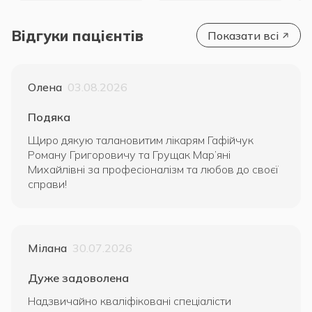
Відгуки пацієнтів
Показати всі
Олена
03.08.2026
Подяка
Щиро дякую талановитим лікарям Гафійчук
Роману Григоровичу та Грущак Мар’яні
Михайлівні за професіоналізм та любов до своєї
справи!
Мілана
30.07.2026
Дуже задоволена
Надзвичайно кваліфіковані спеціалісти