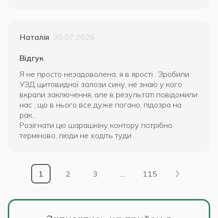
Наталія
30.07.2026
Відгук
Я не просто незадоволена, я в ярості . Зробили
УЗД щитовидної залози сину, не знаю у кого
вкрали заключення, але в результаті повідомили
нас , що в нього все дуже погано, підозра на
рак…
Розігнати цю шарашкіну контору потрібно
терміново, люди не ходіть туди .
1
2
3
…
115