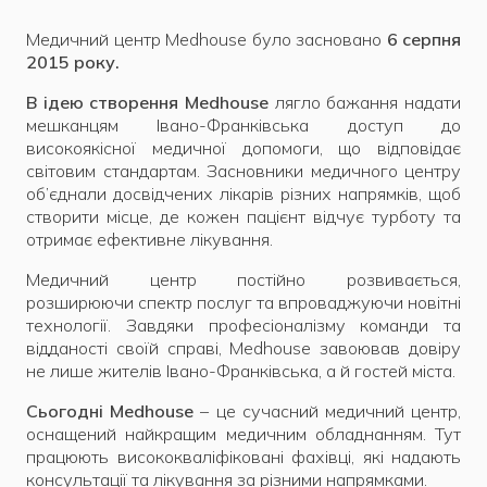
Медичний центр Medhouse було засновано
6 серпня
2015 року.
В ідею створення Medhouse
лягло бажання надати
мешканцям Івано-Франківська доступ до
високоякісної медичної допомоги, що відповідає
світовим стандартам. Засновники медичного центру
об’єднали досвідчених лікарів різних напрямків, щоб
створити місце, де кожен пацієнт відчує турботу та
отримає ефективне лікування.
Медичний центр постійно розвивається,
розширюючи спектр послуг та впроваджуючи новітні
технології. Завдяки професіоналізму команди та
відданості своїй справі, Medhouse завоював довіру
не лише жителів Івано-Франківська, а й гостей міста.
Сьогодні Medhouse
– це сучасний медичний центр,
оснащений найкращим медичним обладнанням. Тут
працюють висококваліфіковані фахівці, які надають
консультації та лікування за різними напрямками.