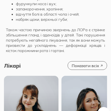
фурункули носа і вух;
запаморочення, хропіння;
відчуття болі в області чола і очей;
набряк щоки, верхньої губи;
Також частою причиною звернень до ЛОРа є стрімке
збільшення гланд і аденоїдів у дітей. Такі порушення
потребують негайного лікування, так як вони можуть
призвести до ускладнень — деформації хрящів і
кісток порожнини рота і гортані.
Лікарі
Показати всіх