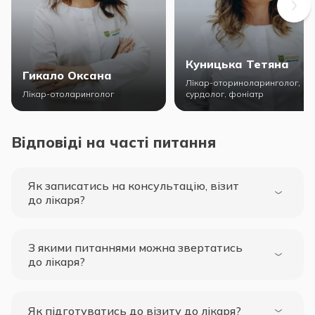
Куницька Тетяна
Гикало Оксана
Лікар-оториноларинголог,
Лікар-отоларинголог
сурдолог, фоніатр
Відповіді на часті питання
Як записатись на консультацію, візит
до лікаря?
З якими питаннями можна звертатись
до лікаря?
Як підготуватись до візиту до лікаря?