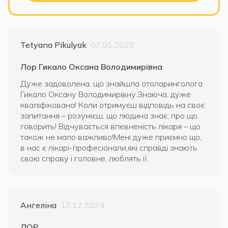
Tetyana Pikulyak
07.01.2025
Лор Гикало Оксана Володимирівна
Дуже задоволена, що знайшла отоларинголога
Гикало Оксану Володимирівну.Знаюча, дуже
кваліфікована! Коли отримуєш відповідь на своє
запитання – розумієш, що людина знає, про що
говорить! Відчувається впевненість лікаря – що
також не мало важливо!Мені дуже приємно що,
в нас є лікарі-професіонали,які справді знають
свою справу і головне, люблять її.
Ангеліна
17.12.2024
ЛОР