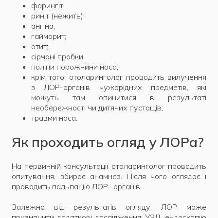
фарингіт;
риніт (нежить);
ангіна;
гайморит;
отит;
сірчані пробки;
поліпи порожнини носа;
крім того, отоларинголог проводить вилучення
з ЛОР-органів чужорідних предметів, які
можуть там опинитися в результаті
необережності чи дитячих пустощів;
травми носа.
Як проходить огляд у ЛОРа?
На первинній консультації отоларинголог проводить
опитування, збирає анамнез. Після чого оглядає і
проводить пальпацію ЛОР- органів.
Залежно від результатів огляду, ЛОР може
призначити додаткові дослідження: УЗД, ендоскопію