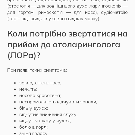
(отоскопія — для зовнішнього вуха, ларингоскопія —
для гортані, риноскопія — для носа), аудіометрію
(тест- відповідь слухового відділу мозку).
Коли потрібно звертатися на
прийом до отоларинголога
(ЛОРа)?
При появі таких симптомів:
закладеність носа;
нежить;
носова кровотеча;
неспроможність відчувати запахи;
біль у вухах;
відчутне зниження слуху;
відчуття шуму у вухах;
болю в горлі;
зміна голосу;