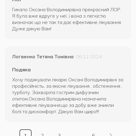
Гикало Оксана Володимирівна прекрасний ЛОР.
Я була вже вдруге у неї, і вона з легкістю
визначає що не так та дає ефективне лікування.
Дуже дякую Вам!
Логвенко Тетяна Томівна
06.12.2024
Подяка
Хочу подякувати лікарю Оксані Володимирівні за
професійність, за якісне лікування , обстеження ,
турботу. Захворіла гострим дифузним
отитом,Оксана Володимирівна назначила
ефективне лікування,що за добу вже зникли
болі та дискомфорт. Дякую Вам щиро!!!
1
2
3
…
6