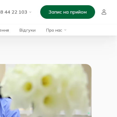
8 44 22 103
Запис на прийом
ення
Відгуки
Про нас