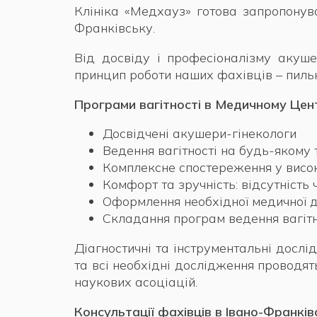
Клініка «Медхауз» готова запропонува
Франківську.
Від досвіду і професіоналізму акуше
принцип роботи наших фахівців – пильн
Програми вагітності в Медичному Цент
Досвідчені акушери-гінекологи
Ведення вагітності на будь-якому 
Комплексне спостереження у висо
Комфорт та зручність: відсутність
Оформлення необхідної медичної д
Складання програм ведення вагітн
Діагностичні та інструментальні дослі
та всі необхідні дослідження проводя
наукових асоціацій.
Консультації фахівців в Івано-Франків