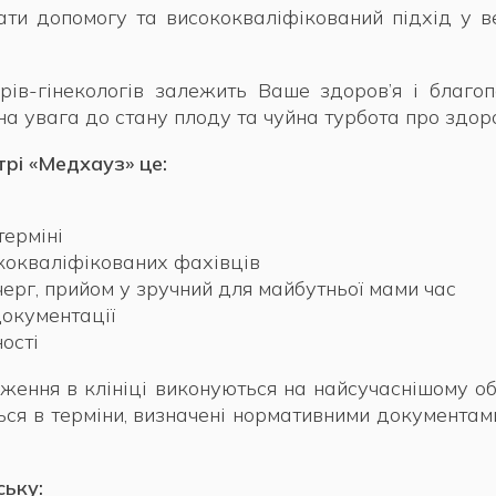
ти допомогу та висококваліфікований підхід у веде
рів-гінекологів залежить Ваше здоров’я і благо
а увага до стану плоду та чуйна турбота про здоро
рі «Медхауз» це:
терміні
кокваліфікованих фахівців
 черг, прийом у зручний для майбутньої мами час
окументації
ості
дження в клініці виконуються на найсучаснішому о
ться в терміни, визначені нормативними документам
ську: