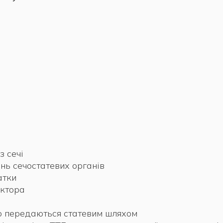
з сечі
нь сечостатевих органів
атки
актора
о передаються статевим шляхом