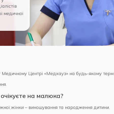
іалістів
ї медичної
у Медичному Центрі «Медхауз» на будь-якому термі
ня.
 очікуєте на малюка?
ожної жінки – виношування та народження дитини.