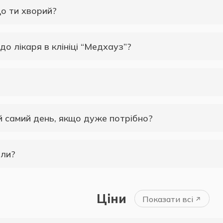
що ти хворий?
до лікаря в клініці “Медхауз”?
й самий день, якщо дуже потрібно?
оли?
Ціни
Показати всі