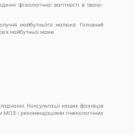
нні фізіологічної вагітності в Івано-
получчя майбутнього малюка. Головний
в’я майбутньої мами.
бладнанні. Консультації наших фахівців
и МОЗ і рекомендаціями гінекологічних