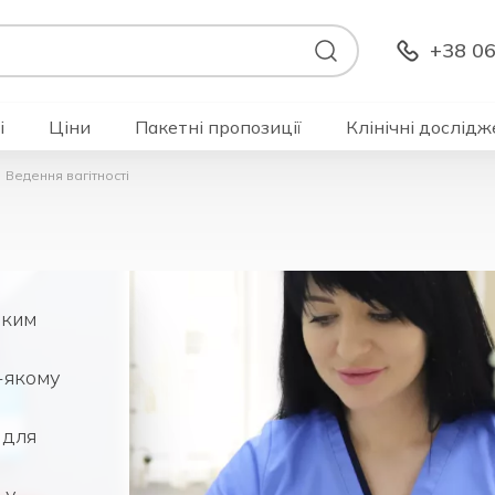
+38 06
і
Ціни
Пакетні пропозиції
Клінічні дослідж
Ведення вагітності
иким
-якому
 для
 у