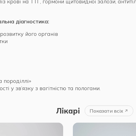
з крові на ТТГ, гормони щитовидної залози, антитіл
альна діагностика:
розвитку його органів
тки
а породіллі»
і у зв’язку з вагітністю та пологами.
Лікарі
Показати всіх