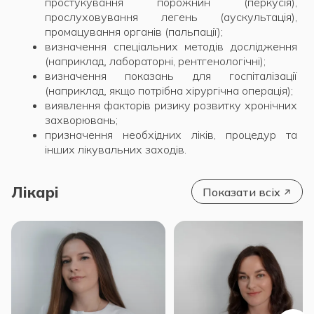
простукування порожнин (перкусія),
прослуховування легень (аускультація),
промацування органів (пальпації);
визначення спеціальних методів дослідження
(наприклад, лабораторні, рентгенологічні);
визначення показань для госпіталізації
(наприклад, якщо потрібна хірургічна операція);
виявлення факторів ризику розвитку хронічних
захворювань;
призначення необхідних ліків, процедур та
інших лікувальних заходів.
Лікарі
Показати всіх