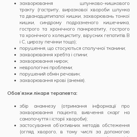
захворювання шлунково-кишкового
тракту (гастриту, виразкової хвороби шлунка
та дванадцятипалої кишки, захворювань тонкої
кишки, синдрому подразненого кишечника,
гострого та хронічного панкреатиту, гострого
та хронічного холециститу, вірусних гепатитів В
і С, цирозу печінки тощо);
порушення, що стосуються сполучної тканини;
захворювання хребта і спини;
захворювання нирок;
неврологічні проблеми;
порушений обмін речовин;
захворювання крові (анемія).
Обов’язки лікаря терапевта:
збір анамнезу (отримання інформації про
захворювання пацієнта, вивчення скарг на
самопочуття і історії хвороби);
застосування об’єктивних методів обстеження
(огляд хворого, в тому числі за допомогою