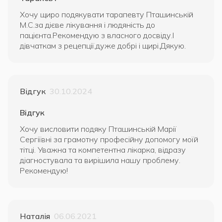
Хочу щиро подякувати тарапевту Пташинській
М.С.за дієве лікування і людяність до
пацієнта.Рекомендую з власного досвіду.І
дівчаткам з рецепції,дуже добрі і щирі.Дякую.
Відгук
30.10.2024
Відгук
Хочу висловити подяку Пташинській Марії
Сергіївні за грамотну професійну допомогу моїй
тітці. Уважна та компетентна лікарка, відразу
діагностувала та вирішила нашу проблему.
Рекомендую!
Наталія
06.06.2021