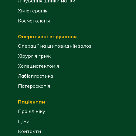
Лікування шийки матки
Хіміотерапія
Косметологія
Оперативні втручання
Операції на щитовидній залозі
Хірургія гриж
Холецистектомія
Лабіопластика
Гістероскопія
Пацієнтам
Про клініку
Ціни
Контакти