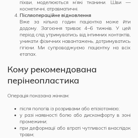
піхви, моделюються м’які тканини. Шви —
косметичні, атравматичні.
Післяопераційне відновлення
Вже за кілька годин пацієнтка може йти
додому. Загоєння триває 4–6 тижнів. У цей
період слід утримуватись від інтимних контактів,
уникати фізичних навантажень, дотримуватись
гігієни. Ми супроводжуємо пацієнтку на всіх
етапах.
Кому рекомендована
перінеопластика
Операція показана жінкам:
після пологів із розривами або епізіотомією;
у разі наявності болю або дискомфорту в зоні
промежини;
при деформації або втраті чутливості внаслідок
травм;