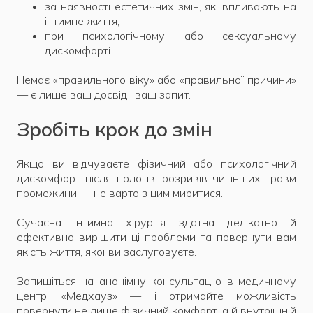
за наявності естетичних змін, які впливають на
інтимне життя;
при психологічному або сексуальному
дискомфорті.
Немає «правильного віку» або «правильної причини»
— є лише ваш досвід і ваш запит.
Зробіть крок до змін
Якщо ви відчуваєте фізичний або психологічний
дискомфорт після пологів, розривів чи інших травм
промежини — не варто з цим миритися.
Сучасна інтимна хірургія здатна делікатно й
ефективно вирішити ці проблеми та повернути вам
якість життя, якої ви заслуговуєте.
Запишіться на анонімну консультацію в медичному
центрі «Медхауз» — і отримайте можливість
повернути не лише фізичний комфорт, а й внутрішній