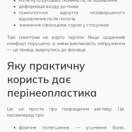
натягнута рубцева тканина після зашивання;
деформація входу до піхви;
психологічне відчуття незавершеного
відновлення після пологів;
зниження самооцінки, сором у стосунках.
Такі симптоми не варто терпіти. Якщо щоденний
комфорт порушено, а зміни викликають напруження
— це привід звернутись до фахівця.
Яку практичну
користь дає
перінеопластика
Це не просто про покращення вигляду. Це,
насамперед, про:
фізичне полегшення — усунення болю,