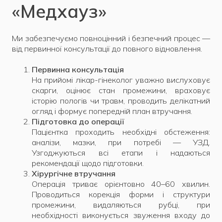
«Медхауз»
Ми забезпечуємо повноцінний і безпечний процес —
від первинної консультації до повного відновлення.
Первинна консультація
На прийомі лікар-гінеколог уважно вислуховує
скарги, оцінює стан промежини, враховує
історію пологів чи травм, проводить делікатний
огляд і формує попередній план втручання.
Підготовка до операції
Пацієнтка проходить необхідні обстеження:
аналізи, мазки, при потребі — УЗД.
Узгоджуються всі етапи і надаються
рекомендації щодо підготовки.
Хірургічне втручання
Операція триває орієнтовно 40–60 хвилин.
Проводиться корекція форми і структури
промежини, видаляються рубці, при
необхідності виконується звуження входу до