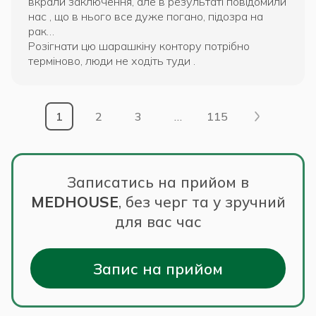
вкрали заключення, але в результаті повідомили
нас , що в нього все дуже погано, підозра на
рак…
Розігнати цю шарашкіну контору потрібно
терміново, люди не ходіть туди .
1
2
3
…
115
Записатись на прийом в
MEDHOUSE
,
без черг та у зручний
для вас час
Запис на прийом