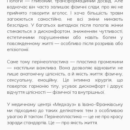
Пологи — глибокий, трансформаційний досвід. Але
водночас він часто залишає фізичні сліди, про які не
прийнято говорити вголос. І хоча більшість травм
загоюються самостійно, не всі зміни минають
безслідно. У багатьох випадках після пологів жінки
стикаються з дискомфортом, зниженням чутливості,
естетичними порушеннями або навіть болем у
повсякденному житті — особливо після розривів або
епізіотомії.
Саме тому перінеопластика — пластика промежини
— настільки важлива. Вона дозволяє відновити не
лише анатомічну цілісність, а й якість життя: фізичну,
сексуальну, емоційну. Це інтимна хірургія, що
повертає гармонію тілу, усуває дискомфорт і дарує
відчуття цілісності — фізичної та внутрішньої.
У медичному центрі «Медхауз» в Івано-Франківську
ми підходимо до таких делікатних тем з особливою
увагою й тактом. Перінеопластика — це не про красу
заради стандартів. Це — про якість життя.