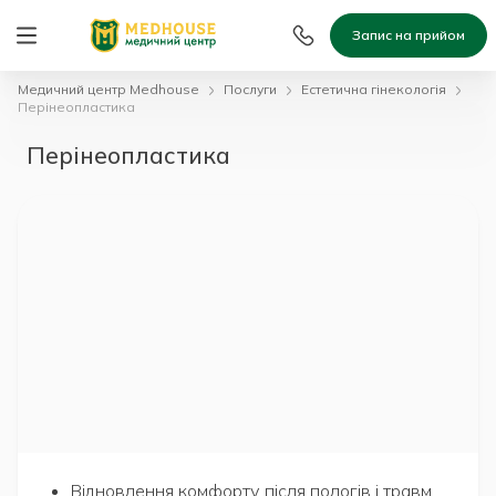
Запис на прийом
Медичний центр Medhouse
Послуги
Естетична гінекологія
Перінеопластика
Перінеопластика
Відновлення комфорту після пологів і травм