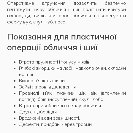
Оперативне втручання дозволить безпечно
підтягнути шкіру обличчя і шиї, поліпшити контури
підборіддя, вирівняти овал обличчя і скорегувати
форму вух, скул, губ, носа.
Показання для пластичної
операції обличчя і шиї
Втрата пружності і тонусу м’язів.
Глибокі зморшки на лобі і навколо очей, складки
на шиї.
Вікова в’ялість шкіри.
Зайві жирові відкладення.
Провислі м’які тканини щік, вік (втомлений
погляд), брів (насуплений), скул і лоба.
Втрата привабливого овалу обличчя.
Друге підборіддя.
Вроджені вади зовнішності.
Дефекти, придбані через травми.