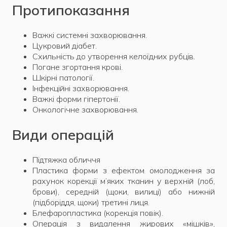
Протипоказання
Важкі системні захворювання.
Цукровий діабет.
Схильність до утворення келоїдних рубців.
Погане згортання крові.
Шкірні патології.
Інфекційні захворювання.
Важкі форми гіпертонії.
Онкологічне захворювання.
Види операцій
Підтяжка обличчя
Пластика форми з ефектом омолодження за
рахунок корекції м’яких тканин у верхній (лоб,
брови), середній (щоки, вилиці) або нижній
(підборіддя, щоки) третині лиця.
Блефаропластика (корекція повік).
Операція з видалення жирових «мішків»,