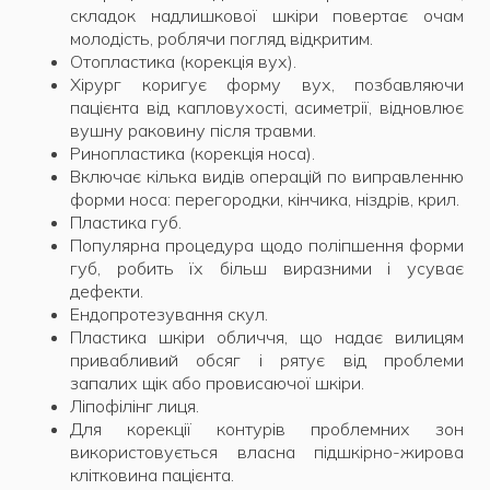
складок надлишкової шкіри повертає очам
молодість, роблячи погляд відкритим.
Отопластика (корекція вух).
Хірург коригує форму вух, позбавляючи
пацієнта від капловухості, асиметрії, відновлює
вушну раковину після травми.
Ринопластика (корекція носа).
Включає кілька видів операцій по виправленню
форми носа: перегородки, кінчика, ніздрів, крил.
Пластика губ.
Популярна процедура щодо поліпшення форми
губ, робить їх більш виразними і усуває
дефекти.
Ендопротезування скул.
Пластика шкіри обличчя, що надає вилицям
привабливий обсяг і рятує від проблеми
запалих щік або провисаючої шкіри.
Ліпофілінг лиця.
Для корекції контурів проблемних зон
використовується власна підшкірно-жирова
клітковина пацієнта.