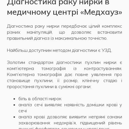
Діагностика раку нирки в
медичному центрі «Медхауз»
Діагностика раку нирки передбачає цілий комплекс
різних маніпуляцій, що дозволяє встановити
правильний діагноз із максимальною точністю.
Найбільш доступним методом діагностики є УЗД.
Золотим стандартом діагностики пухлин нирки є
комп’ютерна томографія із контрастуванням.
Комп’ютерна томографія дає повне уявлення про
становище пухлини, її розмір, клінічну стадію і
проростання пухлини в суміжні органи:
біль в області нирок
аналіз сечі виявляє наявність домішки крові у
сечі
аналіз крові дозволяє виявити непрямі ознаки
захворювання: недокрів’я, підвищений рівень
лужної фосфатази, сечовини у крові тощо