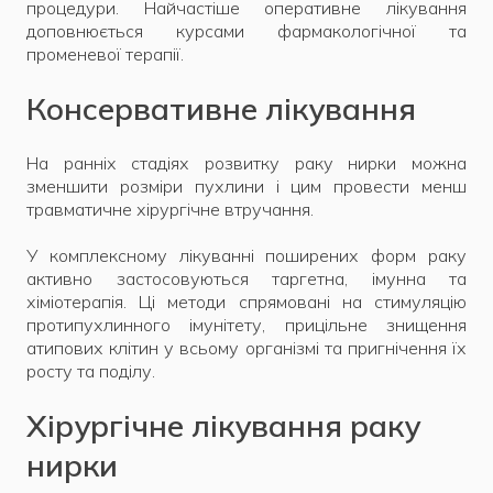
процедури. Найчастіше оперативне лікування
доповнюється курсами фармакологічної та
променевої терапії.
Консервативне лікування
На ранніх стадіях розвитку раку нирки можна
зменшити розміри пухлини і цим провести менш
травматичне хірургічне втручання.
У комплексному лікуванні поширених форм раку
активно застосовуються таргетна, імунна та
хіміотерапія. Ці методи спрямовані на стимуляцію
протипухлинного імунітету, прицільне знищення
атипових клітин у всьому організмі та пригнічення їх
росту та поділу.
Хірургічне лікування раку
нирки