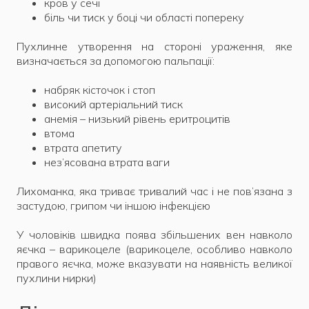
кров у сечі
біль чи тиск у боці чи області попереку
Пухлинне утворення на стороні ураження, яке
визначається за допомогою пальпації:
набряк кісточок і стоп
високий артеріальний тиск
анемія – низький рівень еритроцитів
втома
втрата апетиту
нез’ясована втрата ваги
Лихоманка, яка триває тривалий час і не пов’язана з
застудою, грипом чи іншою інфекцією
У чоловіків швидка поява збільшених вен навколо
яєчка – варикоцеле (варикоцеле, особливо навколо
правого яєчка, може вказувати на наявність великої
пухлини нирки)