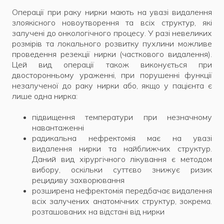
Операції при раку нирки мають на увазі видалення
злоякісного новоутворення та всіх структур, які
залучені до онкологічного процесу. У разі невеликих
розмірів та локального розвитку пухлини можливе
проведення резекції нирки (часткового видалення).
Цей вид операції також виконується при
двосторонньому ураженні, при порушенні функції
незалученої до раку нирки або, якщо у пацієнта є
лише одна нирка:
підвищення температури при незначному
навантаженні
радикальна нефректомія має на увазі
видалення нирки та найближчих структур.
Даний вид хірургічного лікування є методом
вибору, оскільки суттєво знижує ризик
рецидиву захворювання
розширена нефректомія передбачає видалення
всіх залучених анатомічних структур, зокрема.
розташованих на відстані від нирки