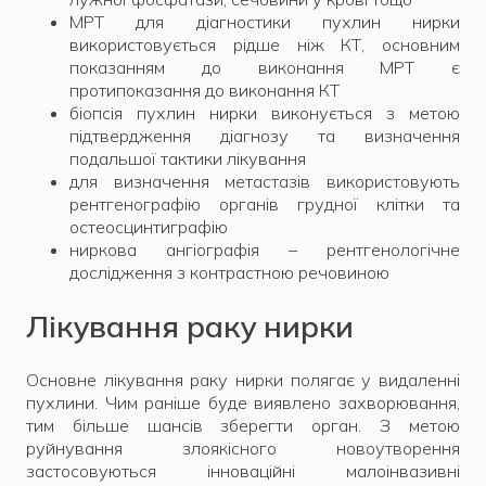
МРТ для діагностики пухлин нирки
використовується рідше ніж КТ, основним
показанням до виконання МРТ є
протипоказання до виконання КТ
біопсія пухлин нирки виконується з метою
підтвердження діагнозу та визначення
подальшої тактики лікування
для визначення метастазів використовують
рентгенографію органів грудної клітки та
остеосцинтиграфію
ниркова ангіографія – рентгенологічне
дослідження з контрастною речовиною
Лікування раку нирки
Основне лікування раку нирки полягає у видаленні
пухлини. Чим раніше буде виявлено захворювання,
тим більше шансів зберегти орган. З метою
руйнування злоякісного новоутворення
застосовуються інноваційні малоінвазивні