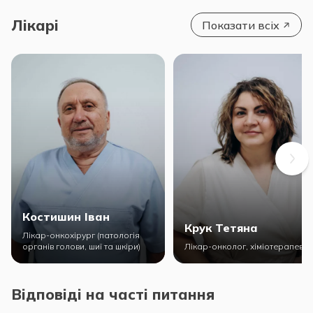
Лікарі
Показати всіх
Костишин Іван
Крук Тетяна
Лікар-онкохірург (патологія
органів голови, шиї та шкіри)
Лікар-онколог, хіміотерапевт
Відповіді на часті питання