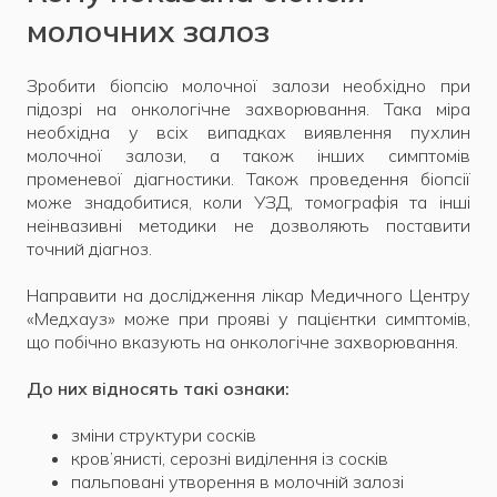
молочних залоз
Зробити біопсію молочної залози необхідно при
підозрі на онкологічне захворювання. Така міра
необхідна у всіх випадках виявлення пухлин
молочної залози, а також інших симптомів
променевої діагностики. Також проведення біопсії
може знадобитися, коли УЗД, томографія та інші
неінвазивні методики не дозволяють поставити
точний діагноз.
Направити на дослідження лікар Медичного Центру
«Медхауз» може при прояві у пацієнтки симптомів,
що побічно вказують на онкологічне захворювання.
До них відносять такі ознаки:
зміни структури сосків
кров’янисті, серозні виділення із сосків
пальповані утворення в молочній залозі