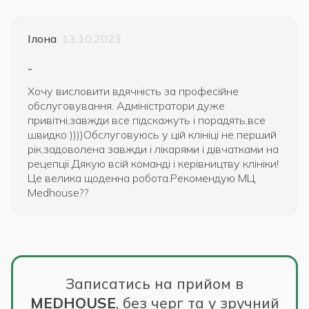
Ілона
13.10.2023
-
Хочу висловити вдячність за професійне
обслуговування. Адміністратори дуже
привітні,завжди все підскажуть і порадять,все
швидко ))))Обслуговуюсь у цій клініці не перший
рік,задоволена завжди і лікарями і дівчатками на
рецепції.Дякую всій команді і керівництву клініки!
Це велика щоденна робота.Рекомендую МЦ
Medhouse??
Записатись на прийом в
MEDHOUSE
,
без черг та у зручний