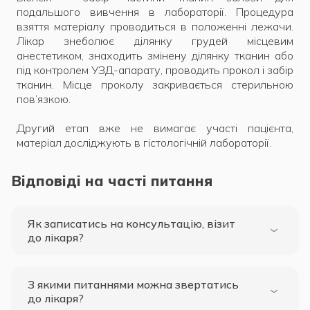
подальшого вивчення в лабораторії. Процедура
взяття матеріалу проводиться в положенні лежачи.
Лікар знеболює ділянку грудей місцевим
анестетиком, знаходить змінену ділянку тканин або
під контролем УЗД-апарату, проводить прокол і забір
тканин. Місце проколу закривається стерильною
пов’язкою.
Другий етап вже не вимагає участі пацієнта,
матеріал досліджують в гістологічній лабораторії.
Відповіді на часті питання
Як записатись на консультацію, візит
до лікаря?
З якими питаннями можна звертатись
до лікаря?