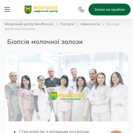
Запис на прийом
Медичний центр Medhouse
Послуги
Мамологія
Біопсія
молочної залози
Біопсія молочної залози
Спеціалісти з великим досвідом