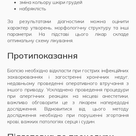
зміна кольору шкіри грудей
набряклість
За результатами діагностики можна оцінити
характер утворень, морфологічну структуру та інші
параметри. На підставі цього лікар складе
оптимальну схему лікування.
Протипоказання
Біопсію необхідно відкласти при гострих інфекційних
захворюваннях і загостренні хронічних недуг,
недавньому проведенні оперативного втручання з
іншого приводу. Ускладнено проведення процедури
при алергічних реакціях на місцеві анестетики,
важливо обговорити це з лікарем напередодні
дослідження. Відмовитися від цього методу
дослідження необхідно при порушенні згортання
крові, важких патологіях серця і судин.