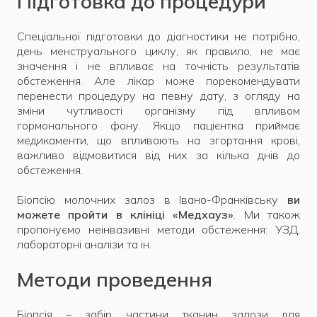
Підготовка до процедури
Спеціальної підготовки до діагностики не потрібно,
день менструального циклу, як правило, не має
значення і не впливає на точність результатів
обстеження. Але лікар може порекомендувати
перенести процедуру на певну дату, з огляду на
зміни чутливості організму під впливом
гормонального фону. Якщо пацієнтка приймає
медикаменти, що впливають на згортання крові,
важливо відмовитися від них за кілька днів до
обстеження.
Біопсію молочних залоз в Івано-Франківську
ви
можете пройти в клініці «Медхауз»
. Ми також
пропонуємо неінвазивні методи обстеження: УЗД,
лабораторні аналізи та ін.
Методи проведення
Біопсія – забір частини тканин залози для