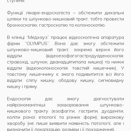
ступеня.
Функції лікаря-ендоскопіста – обстежити дихальні
шляхи та шлунково-кишковий тракт, тобто провести
бронхоскопію, гастроскопію та колоноскопію.
В клініці “Медхауз” працює відеоскопічна апаратура
фірми “OLYMPUS”. Вона дає змогу обстежити
шлунково-кишковий тракт, зокрема верхні його
відділи (відеоезофагогастродуаденоскопія:
стравохід, шлунок, дванадцятипала кишка) та нижні
відділи (відеоколоноскопія: товстий кишечник). У
товстому кишечнику є змога подивитится всі його
відділи: сліпу кишку, ободову кишку, сигмовидну
кишку і пряму.
Ендоскопія дає змогу діагностувати
найрізноманітніші захворювання шлунково-
кишкового тракту (езофагіти, гастрити, дуоденіти,
коліти різної етіології та різних форм); виразкову
хворобу (не лише виявити наявність патології, але і
визначити її локалізацію, розміри і її походження).