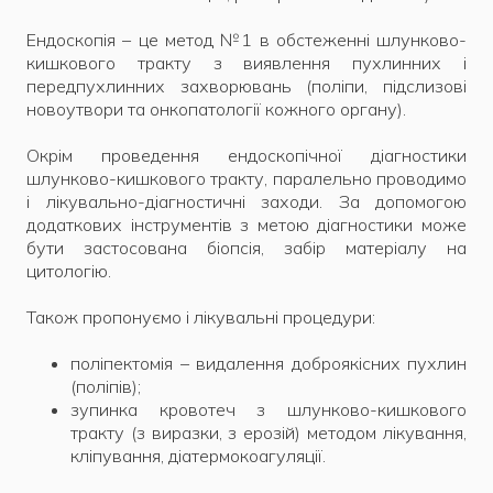
Ендоскопія – це метод №1 в обстеженні шлунково-
кишкового тракту з виявлення пухлинних і
передпухлинних захворювань (поліпи, підслизові
новоутвори та онкопатології кожного органу).
Окрім проведення ендоскопічної діагностики
шлунково-кишкового тракту, паралельно проводимо
і лікувально-діагностичні заходи. За допомогою
додаткових інструментів з метою діагностики може
бути застосована біопсія, забір матеріалу на
цитологію.
Також пропонуємо і лікувальні процедури:
поліпектомія – видалення доброякісних пухлин
(поліпів);
зупинка кровотеч з шлунково-кишкового
тракту (з виразки, з ерозій) методом лікування,
кліпування, діатермокоагуляції.