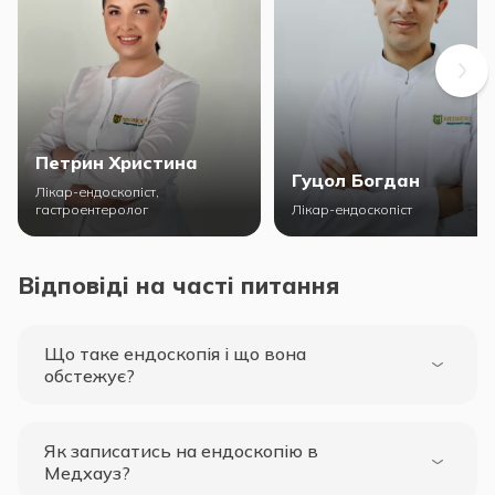
Петрин Христина
Гуцол Богдан
Лікар-ендоскопіст,
гастроентеролог
Лікар-ендоскопіст
Відповіді на часті питання
Що таке ендоскопія і що вона
обстежує?
Як записатись на ендоскопію в
Медхауз?