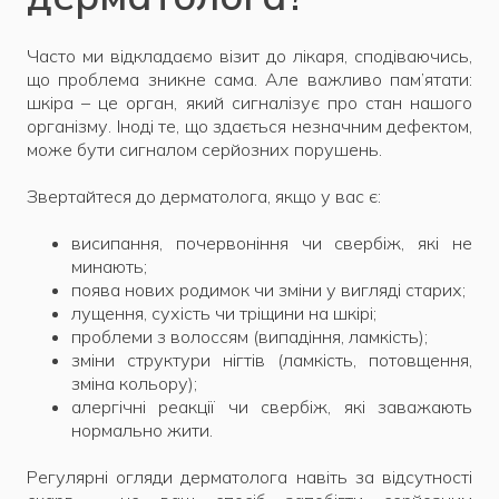
Часто ми відкладаємо візит до лікаря, сподіваючись,
що проблема зникне сама. Але важливо пам’ятати:
шкіра – це орган, який сигналізує про стан нашого
організму. Іноді те, що здається незначним дефектом,
може бути сигналом серйозних порушень.
Звертайтеся до дерматолога, якщо у вас є:
висипання, почервоніння чи свербіж, які не
минають;
поява нових родимок чи зміни у вигляді старих;
лущення, сухість чи тріщини на шкірі;
проблеми з волоссям (випадіння, ламкість);
зміни структури нігтів (ламкість, потовщення,
зміна кольору);
алергічні реакції чи свербіж, які заважають
нормально жити.
Регулярні огляди дерматолога навіть за відсутності