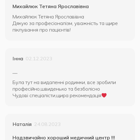
Михайлюк Тетяна Ярославівна
Михайлюк Тетяна Ярославівна
Дякую за професіоналізм, уважність та щире
піклування про пацієнтів!
Інна
02.12.2023
….
Була тут на видаленні родимки, все зробили
професійно,швиденько та безболісно
Чудові спеціалісти,щира рекомендація
Наталія
24.08.2023
Надзвичайно хороший медичний центр !!!