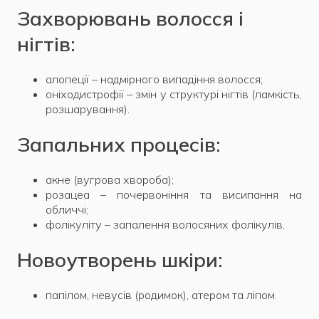
Захворювань волосся і
нігтів:
алопеції – надмірного випадіння волосся;
оніходистрофії – змін у структурі нігтів (ламкість,
розшарування).
Запальних процесів:
акне (вугрова хвороба);
розацеа – почервоніння та висипання на
обличчі;
фолікуліту – запалення волосяних фолікулів.
Новоутворень шкіри:
папілом, невусів (родимок), атером та ліпом.