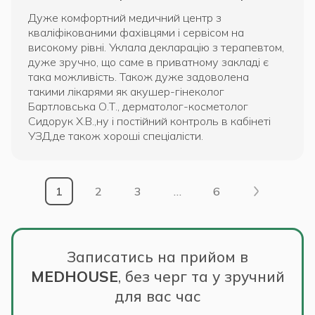
Дуже комфортний медичний центр з
кваліфікованими фахівцями і сервісом на
високому рівні. Уклала декларацію з терапевтом,
дуже зручно, що саме в приватному закладі є
така можливість. Також дуже задоволена
такими лікарями як акушер-гінеколог
Бартловська О.Т., дерматолог-косметолог
Сидорук Х.В.,ну і постійний контроль в кабінеті
УЗД,де також хороші спеціалісти.
1
2
3
…
6
Записатись на прийом в
MEDHOUSE
,
без черг та у зручний
для вас час