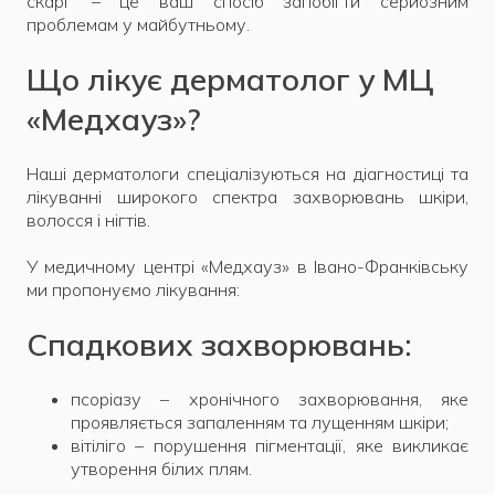
скарг – це ваш спосіб запобігти серйозним
проблемам у майбутньому.
Що лікує дерматолог у МЦ
«Медхауз»?
Наші дерматологи спеціалізуються на діагностиці та
лікуванні широкого спектра захворювань шкіри,
волосся і нігтів.
У медичному центрі «Медхауз» в Івано-Франківську
ми пропонуємо лікування:
Спадкових захворювань:
псоріазу – хронічного захворювання, яке
проявляється запаленням та лущенням шкіри;
вітіліго – порушення пігментації, яке викликає
утворення білих плям.