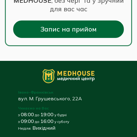
MEDHOUSE
,
без черг та у зручний
для вас час
Запис на прийом
Івано-Франківськ
вул. М. Грушевського, 22А
Чекаємо на Вас
08:00
19:00
з
до
у будні
09:00
16:00
з
до
у суботу
Вихідний
Неділя: