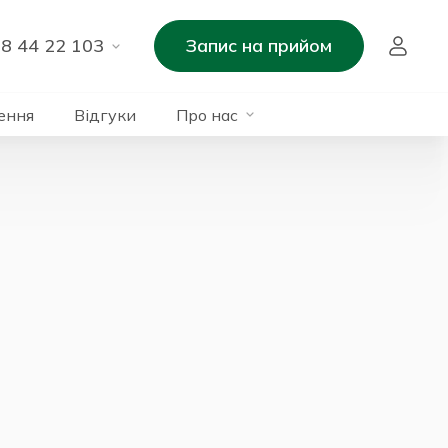
8 44 22 103
Запис на прийом
ення
Відгуки
Про нас