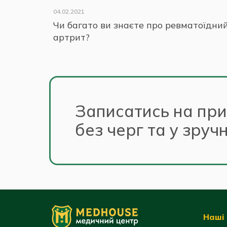
04.02.2021
Чи багато ви знаєте про ревматоїдни
артрит?
Записатись на пр
без черг та у зруч
Наші 