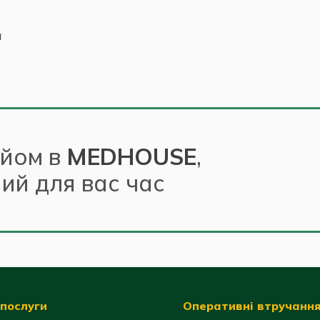
й
ийом в
MEDHOUSE
,
ний для вас час
послуги
Оперативні втручанн