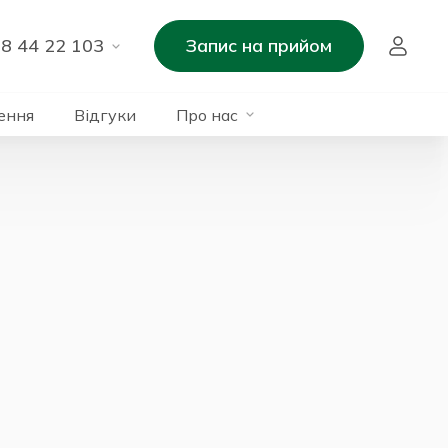
8 44 22 103
Запис на прийом
ення
Відгуки
Про нас