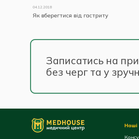
04.12.2018
Як вберегтися від гастриту
Записатись на пр
без черг та у зруч
Наші 
Консу