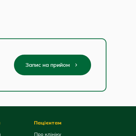
Запис на прийом
я
Пацієнтам
й
Про клініку