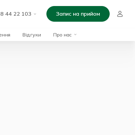
8 44 22 103
Запис на прийом
ення
Відгуки
Про нас