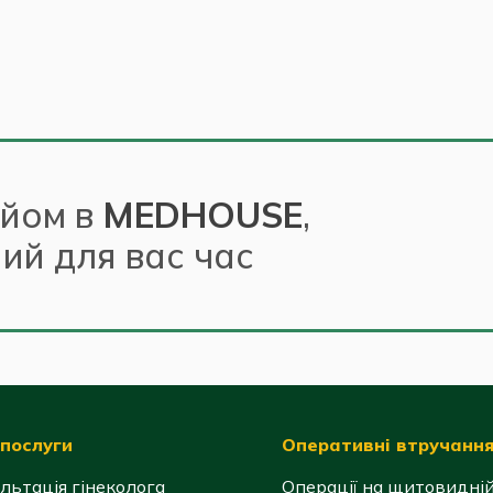
ийом в
MEDHOUSE
,
ний для вас час
послуги
Оперативні втручанн
льтація гінеколога
Операції на щитовидні