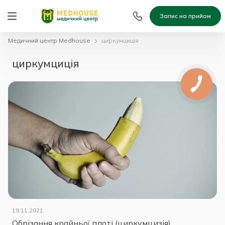
Запис на прийом
Медичний центр Medhouse
циркумциція
циркумциція
19.11.2021
Обрізання крайньої плоті (циркумцизія)