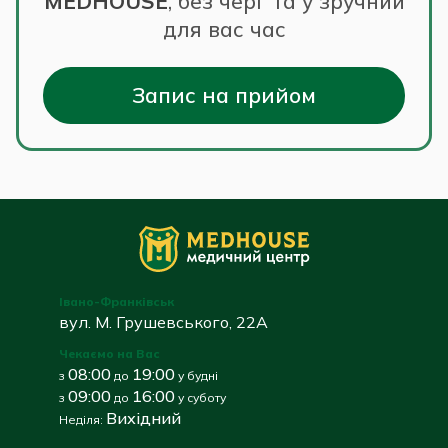
MEDHOUSE
,
без черг та у зручний
для вас час
Запис на прийом
Івано-Франківськ
вул. М. Грушевського, 22А
Чекаємо на Вас
08:00
19:00
з
до
у будні
09:00
16:00
з
до
у суботу
Вихідний
Неділя: