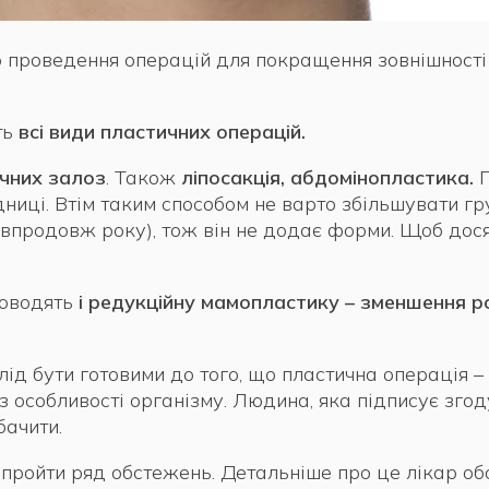
 проведення операцій для покращення зовнішності
ть
всі види пластичних операцій.
очних залоз
. Також
ліпосакція, абдомінопластика.
дниці. Втім таким способом не варто збільшувати г
впродовж року), тож він не додає форми. Щоб досяг
роводять
і редукційну мамопластику – зменшення р
лід бути готовими до того, що пластична операція –
 особливості організму. Людина, яка підписує згоду
бачити.
ройти ряд обстежень. Детальніше про це лікар обо