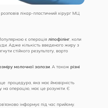
 розповів лікар-пластичний хірург МЦ
Популярною є операція
ліпофілінг
, коли
руди. Адже кількість введеного жиру з
нути стійкого результату, варто
озміру молочної залози
. А також
різні
 це процедура, яка має ймовірність
 на операцію, має це розуміти. Є
в’язково інформує під час прийому.