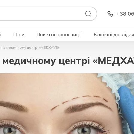
+38 06
і
Ціни
Пакетні пропозиції
Клінічні дослідж
ія в медичному центрі «МЕДХАУЗ»
 в медичному центрі «МЕДХ