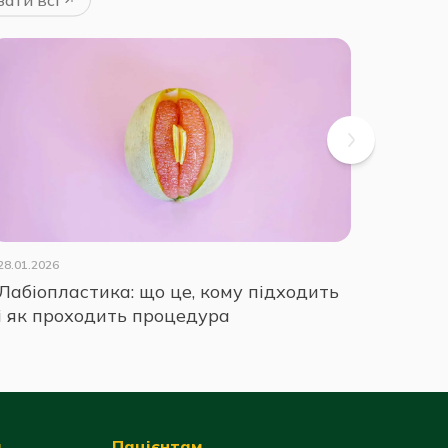
28.01.2026
16.04.202
Лабіопластика: що це, кому підходить
Що ви
і як проходить процедура
я
Пацієнтам