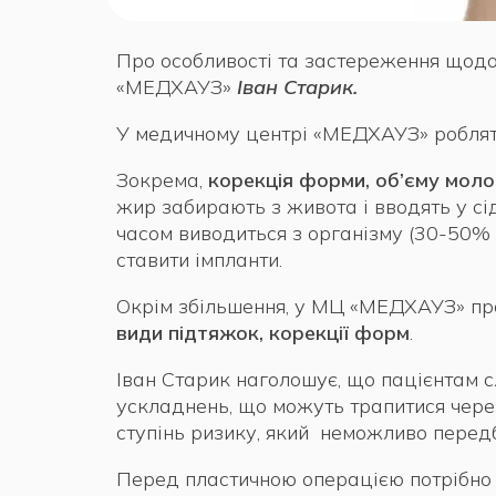
Про особливості та застереження щодо
«МЕДХАУЗ»
Іван Старик.
У медичному центрі «МЕДХАУЗ» робля
Зокрема,
корекція форми, об’єму мол
жир забирають з живота і вводять у сі
часом виводиться з організму (30-50% 
ставити імпланти.
Окрім збільшення, у МЦ «МЕДХАУЗ» п
види підтяжок, корекції форм
.
Іван Старик наголошує, що пацієнтам с
ускладнень, що можуть трапитися через
ступінь ризику, який неможливо перед
Перед пластичною операцією потрібно п