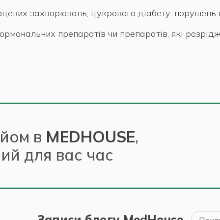
ерцевих захворювань, цукрового діабету, порушень 
рмональних препаратів чи препаратів, які розрідж
ийом в
MEDHOUSE
,
ний для вас час
Записи блогу MedHouse
Показ