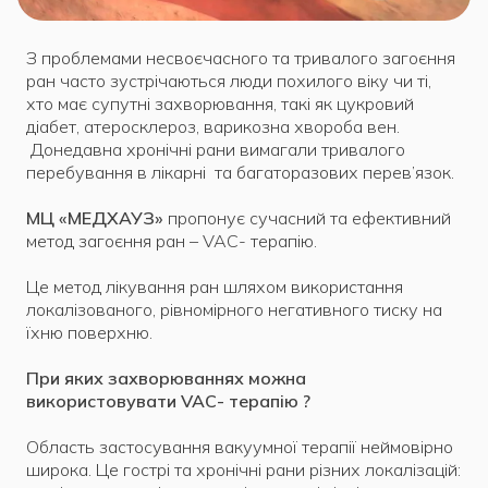
З проблемами несвоєчасного та тривалого загоєння
ран часто зустрічаються люди похилого віку чи ті,
хто має супутні захворювання, такі як цукровий
діабет, атеросклероз, варикозна хвороба вен.
Донедавна хронічні рани вимагали тривалого
перебування в лікарні та багаторазових перев’язок.
МЦ «МЕДХАУЗ»
пропонує сучасний та ефективний
метод загоєння ран – VAC- терапію.
Це метод лікування ран шляхом використання
локалізованого, рівномірного негативного тиску на
їхню поверхню.
При яких захворюваннях можна
використовувати
VAC- терапію ?
Область застосування вакуумної терапії неймовірно
широка. Це гострі та хронічні рани різних локалізацій: