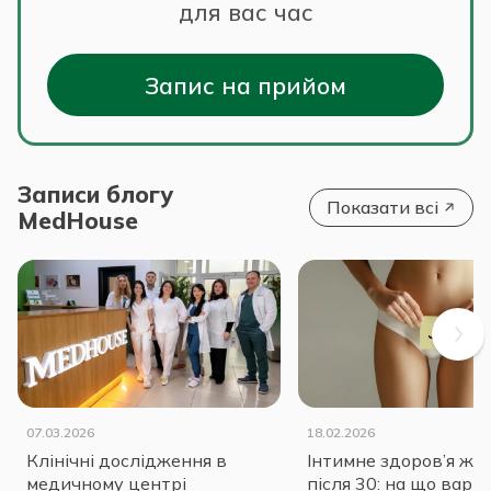
для вас час
Запис на прийом
Записи блогу
Показати всі
MedHouse
07.03.2026
18.02.2026
Клінічні дослідження в
Інтимне здоров’я жі
медичному центрі
після 30: на що варт