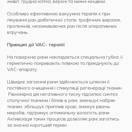
живіт, грудна клітка, верхні та нижні кінцівки.
Особливо ефективною вакуумна терапія є при
лікуванні ран діабетичної стопи, трофічних виразок,
пролежнів, незаживаючих ран після оперативних
втручань.
Принцип дії
VAC- терапії
На поверхню рани накладається спеціальна губка, її
герметично покривають плівкою та приєднують до
VAC-апарату.
Швидке загоєння рани здійснюється шляхом її
постійного очищення і стимуляції регенерації тканин.
Рівномірна дія негативного тиску підсилює синтез
сполучної тканини і білків в рані, зменшує набряк
тканин, збільшує приплив крові, знижує рівень
мікробів, підтримує оптимальну вологість рани.
Активізація таких процесів дозволяє рані загоїтись
за значно коротший термін.