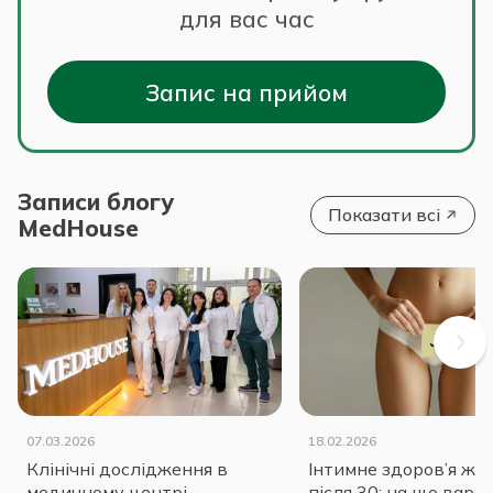
для вас час
Запис на прийом
Записи блогу
Показати всі
MedHouse
07.03.2026
18.02.2026
Клінічні дослідження в
Інтимне здоров’я жі
медичному центрі
після 30: на що варт