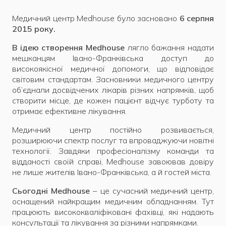
Медичний центр Medhouse було засновано
6 серпня
2015 року.
В ідею створення Medhouse
лягло бажання надати
мешканцям Івано-Франківська доступ до
високоякісної медичної допомоги, що відповідає
світовим стандартам. Засновники медичного центру
об’єднали досвідчених лікарів різних напрямків, щоб
створити місце, де кожен пацієнт відчує турботу та
отримає ефективне лікування.
Медичний центр постійно розвивається,
розширюючи спектр послуг та впроваджуючи новітні
технології. Завдяки професіоналізму команди та
відданості своїй справі, Medhouse завоював довіру
не лише жителів Івано-Франківська, а й гостей міста.
Сьогодні Medhouse
– це сучасний медичний центр,
оснащений найкращим медичним обладнанням. Тут
працюють висококваліфіковані фахівці, які надають
консультації та лікування за різними напрямками.