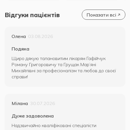
Відгуки пацієнтів
Показати всі
Олена
03.08.2026
Подяка
Щиро дякую талановитим лікарям Гафійчук
Роману Григоровичу та Грущак Мар’яні
Михайлівні за професіоналізм та любов до своєї
справи!
Мілана
30.07.2026
Дуже задоволена
Надзвичайно кваліфіковані спеціалісти