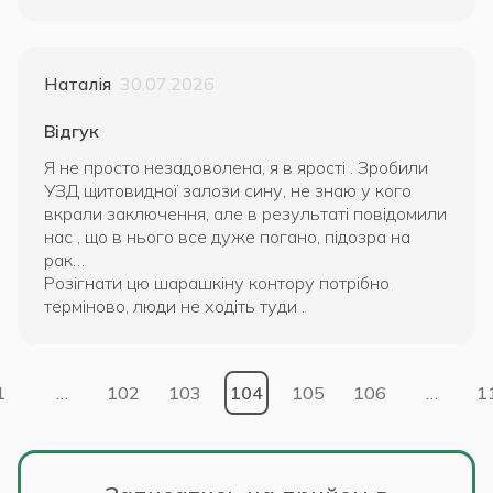
Наталія
30.07.2026
Відгук
Я не просто незадоволена, я в ярості . Зробили
УЗД щитовидної залози сину, не знаю у кого
вкрали заключення, але в результаті повідомили
нас , що в нього все дуже погано, підозра на
рак…
Розігнати цю шарашкіну контору потрібно
терміново, люди не ходіть туди .
1
…
102
103
104
105
106
…
1