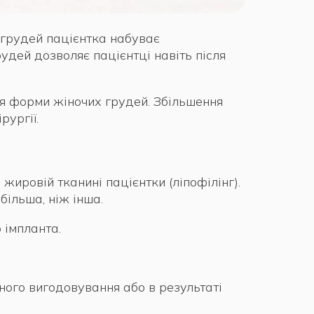
 грудей пацієнтка набуває
удей дозволяє пацієнтці навіть після
я форми жіночих грудей. Збільшення
рургії.
ировій тканині пацієнтки (ліпофілінг).
більша, ніж інша.
 імпланта.
ного вигодовування або в результаті