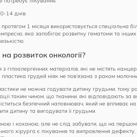
е потребує лікування.
0-14 днів.
в протягом 1 місяця використовується спеціальна бі
мпресію, яка запобігає розвитку гематоми та інших
изькістю.
 на розвиток онкології?
 з гіпоалергенних матеріалів, які не містять канцер
 пластика грудей ніяк не пов’язана з раком молочни
ластики не можна годувати дитину грудьми, тому роб
ації таким чином, що тканини, які відповідають за
міститься безпечний наповнювач, який не впливає н
ти дитину та вигодувати її грудьми.
ною і коханою, але не слід забувати, що на першом
чного хірурга є лікування та виправлення дефекту