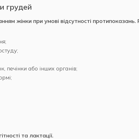
и грудей
нням жінки при умові відсутності протипоказань.
ня;
остуду;
, печінки або інших органів;
ормі;
ітності та лактації.