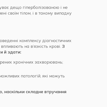
уває дещо гіперболізованою і не
ні своїм тілом, і в такому випадку
роведенні комплексу діагностичних
 впливають на в’язкість крові.
З
и й здати:
стрених хронічних захворювань;
можливих патологій, які можуть
го, наскільки складне втручання