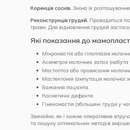
Корекція сосків.
Зміна їх розташування
Реконструкція грудей.
Проводиться піс
травм. Для відновлення грудей застос
Які показання до мамоплас
Мікромастія або гіпоплазія молочн
Асиметрія молочних залоз (набута
Мастоптоз або провисання молочних
Мастектомія (ампутація молочної з
Бажання пацієнта.
Косметичні дефекти.
Гінекомастія (збільшені груди у чол
Звичайно, як і кожне оперативне втруч
та пошуку оптимальних методів виріше