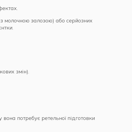
фектах.
 з молочною залозою) або серйозних
нтки.
ових змін).
у вона потребує ретельної підготовки