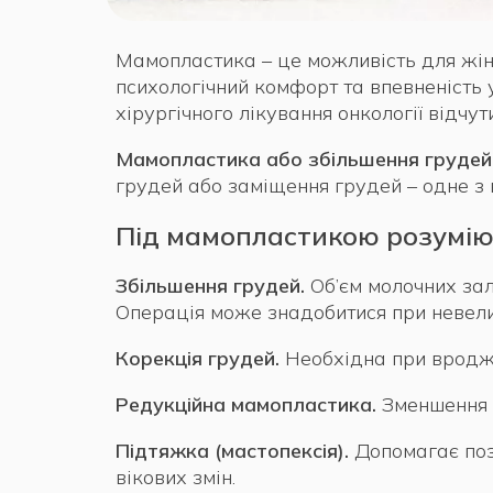
Мамопластика – це можливість для жін
психологічний комфорт та впевненість 
хірургічного лікування онкології відчут
Мамопластика або збільшення грудей
грудей або заміщення грудей – одне з н
Під мамопластикою розуміють
Збільшення грудей.
Об’єм молочних зал
Операція може знадобитися при невелик
Корекція грудей.
Необхідна при вродже
Редукційна мамопластика.
Зменшення 
Підтяжка (мастопексія).
Допомагає позб
вікових змін.