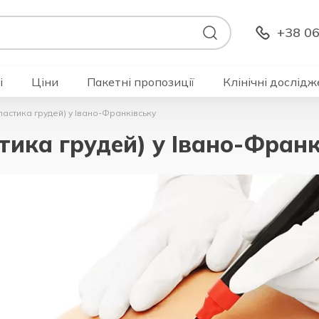
+38 06
і
Ціни
Пакетні пропозиції
Клінічні дослідж
астика грудей) у Івано-Франківську
ика грудей) у Івано-Франк