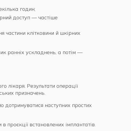
екілька годин;
рний доступ — частіше
я частини клітковини й шкірних
ик ранніх ускладнень, а потім —
о лікаря. Результати операції
рських призначень.
мо дотримуватися наступних простих
 в проєкції встановлених імплантатів.