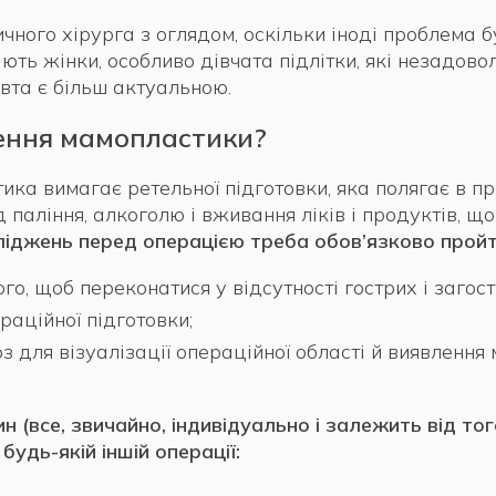
ного хірурга з оглядом, оскільки іноді проблема б
ть жінки, особливо дівчата підлітки, які незадоволе
вта є більш актуальною.
дення мамопластики?
тика вимагає ретельної підготовки, яка полягає в п
 паління, алкоголю і вживання ліків і продуктів, що
ліджень перед операцією треба обов’язково пройт
того, щоб переконатися у відсутності гострих і заго
аційної підготовки;
для візуалізації операційної області й виявлення 
 (все, звичайно, індивідуально і залежить від то
будь-якій іншій операції: