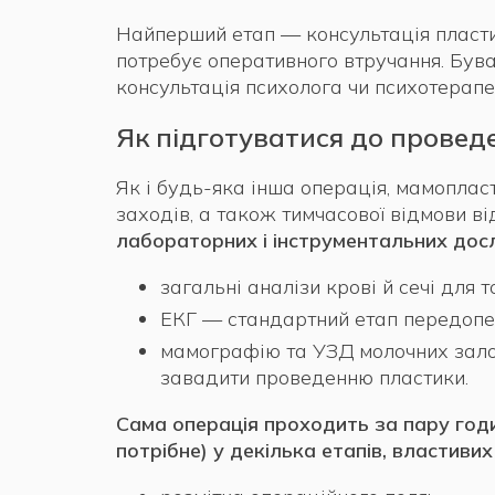
Найперший етап — консультація пластич
потребує оперативного втручання. Буваю
консультація психолога чи психотерапе
Як підготуватися до прове
Як і будь-яка інша операція, мамоплас
заходів, а також тимчасової відмови від
лабораторних і інструментальних дос
загальні аналізи крові й сечі для 
ЕКГ — стандартний етап передопер
мамографію та УЗД молочних залоз 
завадити проведенню пластики.
Сама операція проходить за пару годин
потрібне) у декілька етапів, властивих 