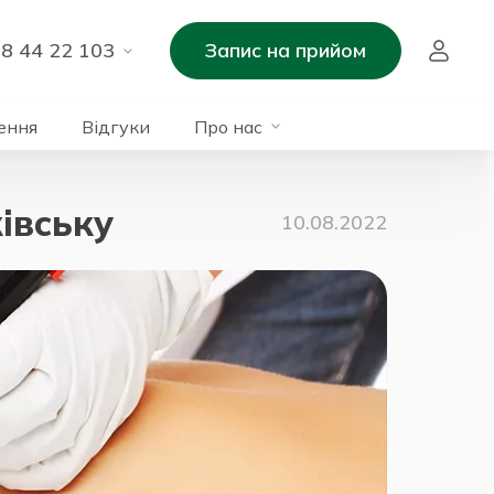
8 44 22 103
Запис на прийом
ення
Відгуки
Про нас
івську
10.08.2022