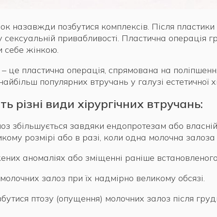
ок назавжди позбутися комплексів. Після пластики
у сексуальній привабливості. Пластична операція гр
и себе жінкою.
– це пластична операція, спрямована на поліпшенн
айбільш популярних втручань у галузі естетичної хі
 різні види хірургічних втручань:
оз збільшується завдяки ендопротезам або власній ж
ому розмірі або в разі, коли одна молочна залоза 
них аномаліях або зміщенні раніше встановленого
молочних залоз при їх надмірно великому обсязі.
утися птозу (опущення) молочних залоз після груд