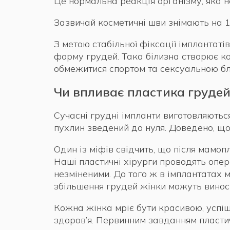
Це нормальна реакція організму, яка н
Зазвичай косметичні шви знімають на 1
З метою стабільної фіксації імплантаті
форму грудей. Така білизна створює ко
обмежитися спортом та сексуальною бл
Чи впливає пластика грудей
Сучасні грудні імпланти виготовляються
пухлин зведений до нуля. Доведено, що
Один із міфів свідчить, що після мамоп
Наші пластичні хірурги проводять опер
незміненими. До того ж в імплантатах 
збільшення грудей жінки можуть виноси
Кожна жінка мріє бути красивою, успіш
здоров’я. Первинним завданням пласти