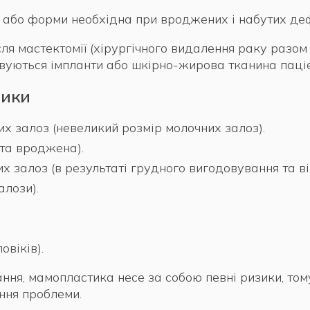
 або форми необхідна при вроджених і набутих де
ля мастектомії (хірургічного видалення раку разом
овуються імпланти або шкірно-жирова тканина паціє
тики
их залоз (невеликий розмір молочних залоз).
 та вроджена).
 залоз (в результаті грудного вигодовування та вік
алози).
овіків).
ання, мамопластика несе за собою певні ризики, том
ння проблеми.