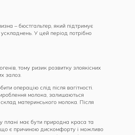
лизна – бюстгальтер, який підтримує
 ускладнень. У цей період потрібно
огенів, тому ризик розвитку злоякісних
х залоз.
ити операцію слід після вагітності.
 вироблення молока, залишаються
а склад материнського молока. Після
у плані має бути природна краса та
, що є причиною дискомфорту і можливо