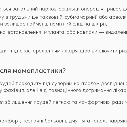
ться загальний наркоз, оскільки операція триває д
ку з грудьми це пахвовий, субмамарний або ареоля
ки залишає найменш помітний слід на шкірі);
а, встановлення імпланта, або навпаки — видаленн
один під спостереженням лікаря, щоб виключити риз
після мамопластики?
рудей проходить під суворим контролем досвідченог
у фахівця, але і від повноцінного дотримання ліка
ісля збільшення грудей легкою та комфортною, ради
комфорт, незначні больові відчуття, а також набряки