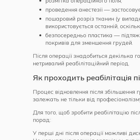
розмітка операційного поля;
проведення анестезії — застосовує
пошаровий розріз тканин (у випад
використовується останній, оскіль
безпосередньо пластика — підтяжк
покривів для зменшення грудей.
Після операції знадобиться декілька г
нетривалий реабілітаційний період.
Як проходить реабілітація 
Процес відновлення після збільшення г
залежать не тільки від професіоналізм
Для того, щоб зробити реабілітацію п
порад:
У перші дні після операції можливі дис